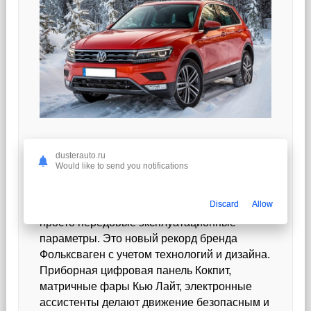
VOLKSWAGEN TOUAREG
dusterauto.ru
Would like to send you notifications
Touareg последней линейки имеет отличную
Discard
Allow
эргономику, представительный интерьер и
просто передовые эксплуатационные
параметры. Это новый рекорд бренда
Фольксваген с учетом технологий и дизайна.
Приборная цифровая панель Кокпит,
матричные фары Кью Лайт, электронные
ассистенты делают движение безопасным и