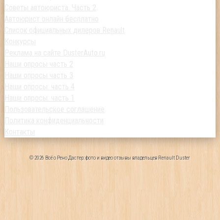
Советы автоюриста. Часть 2
Автоюрист онлайн бесплатно
Список официальных дилеров Renault
Конкурсы
Реклама на сайте DusterAuto.ru
Наши опросы часть 2
Наши опросы часть 3
Наши опросы: часть 4
Наши опросы: часть 1
Пользовательское соглашение
Политика конфиденциальности
Контакты
© 2026 Всё о Рено Дастер: фото и видео отзывы владельцев Renault Duster