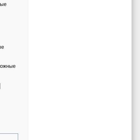
ные
ые
сложные
Я