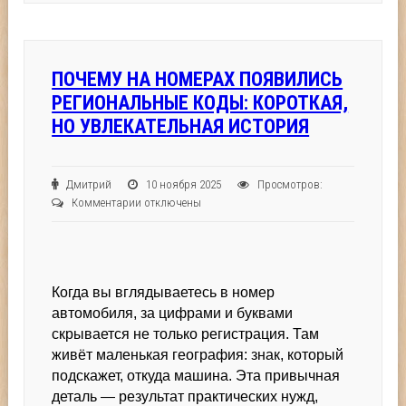
ПОЧЕМУ НА НОМЕРАХ ПОЯВИЛИСЬ
РЕГИОНАЛЬНЫЕ КОДЫ: КОРОТКАЯ,
НО УВЛЕКАТЕЛЬНАЯ ИСТОРИЯ
Дмитрий
10 ноября 2025
Просмотров:
к
Комментарии
отключены
записи
Почему
на
номерах
Когда вы вглядываетесь в номер
появились
региональные
автомобиля, за цифрами и буквами
коды:
скрывается не только регистрация. Там
короткая,
живёт маленькая география: знак, который
но
подскажет, откуда машина. Эта привычная
увлекательная
деталь — результат практических нужд,
история