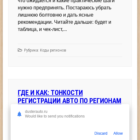
что ожидается и какие практические шаги
нужно предпринять. Постараюсь убрать
лишнюю болтовню и дать ясные
рекомендации. Читайте дальше: будет и
таблица, и чек-лист,...
Рубрика:
Коды регионов
ГДЕ И КАК: ТОНКОСТИ
РЕГИСТРАЦИИ АВТО ПО РЕГИОНАМ
dusterauto.ru
Would like to send you notifications
Дмитрий
6 ноября 2025
Просмотров:
к
Комментарии
отключены
записи
Discard
Allow
Где