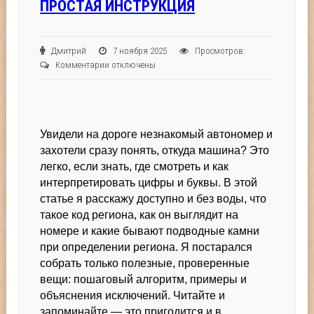
ПРОСТАЯ ИНСТРУКЦИЯ
Дмитрий
7 ноября 2025
Просмотров:
к
Комментарии
отключены
записи
Как
по
автономеру
Увидели на дороге незнакомый автономер и
быстро
понять,
захотели сразу понять, откуда машина? Это
откуда
легко, если знать, где смотреть и как
машина
интерпретировать цифры и буквы. В этой
—
статье я расскажу доступно и без воды, что
простая
такое код региона, как он выглядит на
инструкция
номере и какие бывают подводные камни
при определении региона. Я постарался
собрать только полезные, проверенные
вещи: пошаговый алгоритм, примеры и
объяснения исключений. Читайте и
запоминайте — это пригодится и в