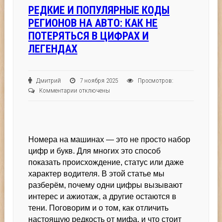
РЕДКИЕ И ПОПУЛЯРНЫЕ КОДЫ
РЕГИОНОВ НА АВТО: КАК НЕ
ПОТЕРЯТЬСЯ В ЦИФРАХ И
ЛЕГЕНДАХ
Дмитрий
7 ноября 2025
Просмотров:
к
Комментарии
отключены
записи
Редкие
и
популярные
Номера на машинах — это не просто набор
коды
регионов
цифр и букв. Для многих это способ
на
показать происхождение, статус или даже
авто:
характер водителя. В этой статье мы
как
разберём, почему одни цифры вызывают
не
интерес и ажиотаж, а другие остаются в
потеряться
тени. Поговорим и о том, как отличить
в
настоящую редкость от мифа, и что стоит
цифрах