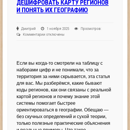
ДЕШИФРОВАТЬ КАРТУ РЕГИОНОВ
И ПОНЯТЬ ИХ ГЕОГРАФИЮ
Дмитрий
1 ноября 2025
Просмотров:
к
Комментарии
отключены
записи
Регион
в
коде:
Если вы когда‑то смотрели на таблицу с
как
дешифровать
наборами цифр и не понимали, что за
карту
территория за ними скрывается, эта статья
регионов
для вас. Мы разберёмся, какие бывают
и
коды регионов, как они связаны с реальной
понять
картой регионов и почему знание этой
их
системы помогает быстрее
географию
ориентироваться в географии. Обещаю —
без скучных определений и сухой теории,
только полезные практические объяснения
и реальные примеры. Что такое