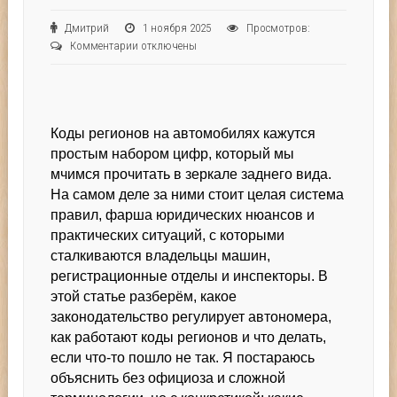
Дмитрий
1 ноября 2025
Просмотров:
к
Комментарии
отключены
записи
Коды
регионов
на
Коды регионов на автомобилях кажутся
авто:
что
простым набором цифр, который мы
говорит
мчимся прочитать в зеркале заднего вида.
закон
На самом деле за ними стоит целая система
и
правил, фарша юридических нюансов и
почему
практических ситуаций, с которыми
это
сталкиваются владельцы машин,
важно
регистрационные отделы и инспекторы. В
этой статье разберём, какое
законодательство регулирует автономера,
как работают коды регионов и что делать,
если что-то пошло не так. Я постараюсь
объяснить без официоза и сложной