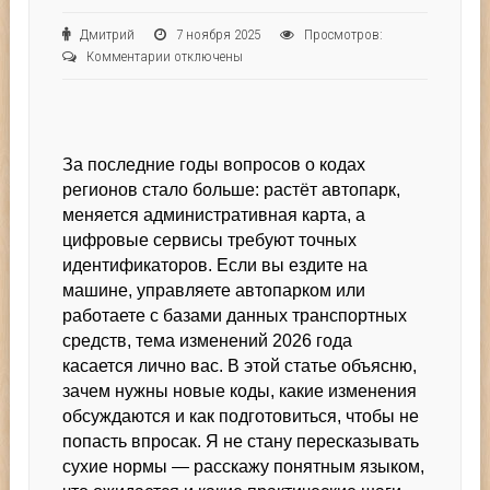
Дмитрий
7 ноября 2025
Просмотров:
к
Комментарии
отключены
записи
Коды
регионов
2026:
За последние годы вопросов о кодах
что
меняется
регионов стало больше: растёт автопарк,
в
меняется административная карта, а
системе
цифровые сервисы требуют точных
автономеров
идентификаторов. Если вы ездите на
и
машине, управляете автопарком или
почему
работаете с базами данных транспортных
это
средств, тема изменений 2026 года
важно
касается лично вас. В этой статье объясню,
зачем нужны новые коды, какие изменения
обсуждаются и как подготовиться, чтобы не
попасть впросак. Я не стану пересказывать
сухие нормы — расскажу понятным языком,