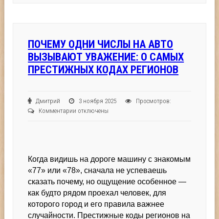
ПОЧЕМУ ОДНИ ЧИСЛЫ НА АВТО
ВЫЗЫВАЮТ УВАЖЕНИЕ: О САМЫХ
ПРЕСТИЖНЫХ КОДАХ РЕГИОНОВ
Дмитрий
3 ноября 2025
Просмотров:
к
Комментарии
отключены
записи
Почему
одни
числы
Когда видишь на дороге машину с знакомым
на
авто
«77» или «78», сначала не успеваешь
вызывают
сказать почему, но ощущение особенное —
уважение:
как будто рядом проехал человек, для
о
которого город и его правила важнее
самых
случайности. Престижные коды регионов на
престижных