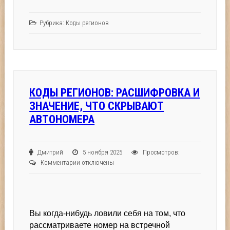
Рубрика:
Коды регионов
КОДЫ РЕГИОНОВ: РАСШИФРОВКА И
ЗНАЧЕНИЕ, ЧТО СКРЫВАЮТ
АВТОНОМЕРА
Дмитрий
5 ноября 2025
Просмотров:
к
Комментарии
отключены
записи
Коды
регионов:
расшифровка
Вы когда-нибудь ловили себя на том, что
и
значение,
рассматриваете номер на встречной