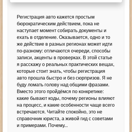
и
как:
Регистрация авто кажется простым
тонкости
регистрации
бюрократическим действием, пока не
авто
наступает момент собирать документы и
по
ехать в отделение. Оказывается, одно и то
регионам
же действие в разных регионах может идти
по-разному: отличаются очереди, способы
записи, акценты в проверках. В этой статье
я расскажу о реальных практических вещах,
которые стоит знать, чтобы регистрация
авто прошла быстро и без сюрпризов. Я не
буду ломать голову над общими фразами.
Вместо этого пройдёмся по конкретике:
какие бывают коды, почему регионы влияют
на процесс, и какие особенности чаще всего
встречаются. Читайте спокойно, это не
справочник юриста, а живой гид с советами
и примерами. Почему...