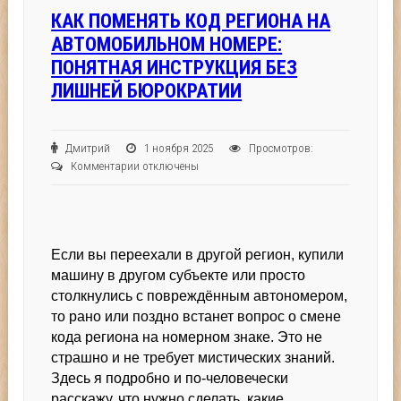
КАК ПОМЕНЯТЬ КОД РЕГИОНА НА
АВТОМОБИЛЬНОМ НОМЕРЕ:
ПОНЯТНАЯ ИНСТРУКЦИЯ БЕЗ
ЛИШНЕЙ БЮРОКРАТИИ
Дмитрий
1 ноября 2025
Просмотров:
к
Комментарии
отключены
записи
Как
поменять
код
Если вы переехали в другой регион, купили
региона
на
машину в другом субъекте или просто
автомобильном
столкнулись с повреждённым автономером,
номере:
то рано или поздно встанет вопрос о смене
понятная
кода региона на номерном знаке. Это не
инструкция
страшно и не требует мистических знаний.
без
Здесь я подробно и по-человечески
лишней
расскажу, что нужно сделать, какие
бюрократии