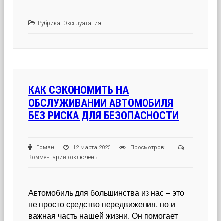
Рубрика:
Эксплуатация
КАК СЭКОНОМИТЬ НА
ОБСЛУЖИВАНИИ АВТОМОБИЛЯ
БЕЗ РИСКА ДЛЯ БЕЗОПАСНОСТИ
Роман
12 марта 2025
Просмотров:
к
Комментарии
отключены
записи
Как
сэкономить
Автомобиль для большинства из нас – это
на
не просто средство передвижения, но и
обслуживании
важная часть нашей жизни. Он помогает
автомобиля