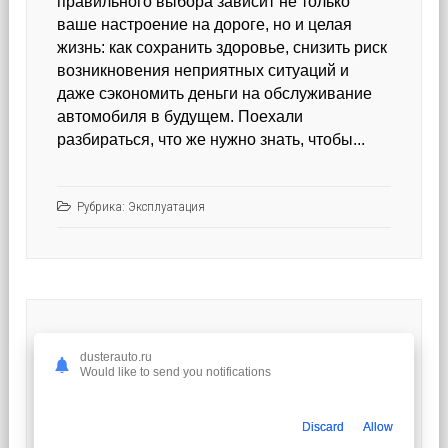
правильного выбора зависит не только
ваше настроение на дороге, но и целая
жизнь: как сохранить здоровье, снизить риск
возникновения неприятных ситуаций и
даже сэкономить деньги на обслуживание
автомобиля в будущем. Поехали
разбираться, что же нужно знать, чтобы...
Рубрика:
Эксплуатация
КАК ВЫБРАТЬ НАДЕЖНУЮ
dusterauto.ru
СЛУЖБУ ВЫЕЗДНОГО
Would like to send you notifications
ШИНОМОНТАЖА: СОВЕТЫ И
НЮАНСЫ
Discard
Allow