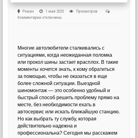
Роман
1 мая 2025
Просмотров:
к
Комментарии
отключены
записи
Как
выбрать
надежную
Многие автолюбители сталкивались с
службу
выездного
ситуациями, когда неожиданная поломка
шиномонтажа:
или прокол шины застает врасплох. В такие
советы
моменты хочется знать, к кому обратиться
и
за помощью, чтобы не оказаться в еще
нюансы
более сложной ситуации. Выездной
шиномонтаж — это особенно удобный и
быстрый способ решить проблему прямо на
месте, без необходимости ехать в
автосервис или искать ближайшую станцию.
Но как выбрать ту службу, которая
действительно надежна и
профессиональна? Сегодня мы расскажем