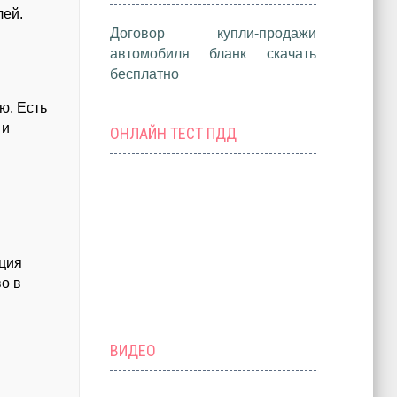
лей.
Договор купли-продажи
автомобиля бланк скачать
бесплатно
ю. Есть
 и
ОНЛАЙН ТЕСТ ПДД
кция
во в
ВИДЕО