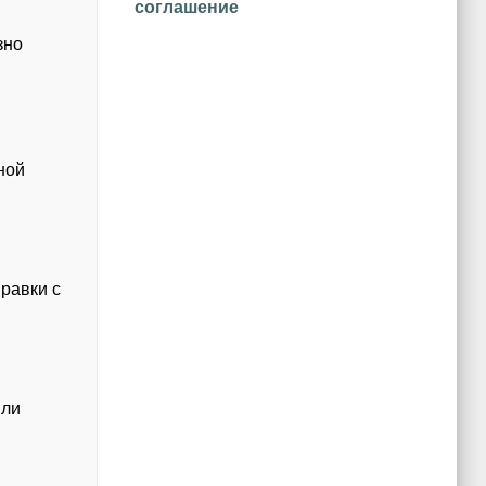
соглашение
зно
ной
равки с
ыли