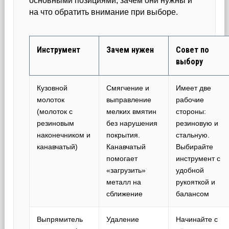
основными позициями, зачем они нужны и
на что обратить внимание при выборе.
Инструмент
Зачем нужен
Совет по
выбору
Кузовной
Смягчение и
Имеет две
молоток
выправление
рабочие
(молоток с
мелких вмятин
стороны:
резиновым
без нарушения
резиновую и
наконечником и
покрытия.
стальную.
канавчатый)
Канавчатый
Выбирайте
помогает
инструмент с
«загрузить»
удобной
металл на
рукояткой и
сближение
балансом
Выпрямитель
Удаление
Начинайте с