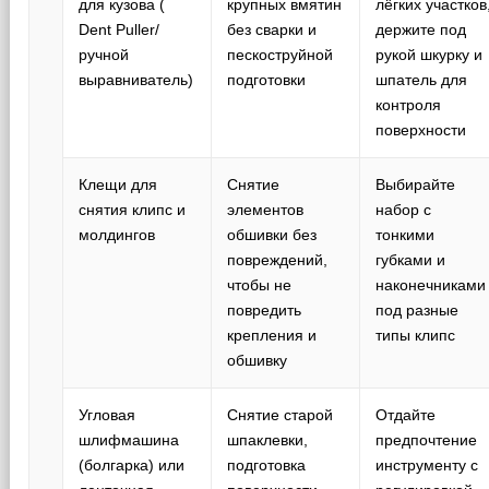
для кузова (
крупных вмятин
лёгких участков
Dent Puller/
без сварки и
держите под
ручной
пескоструйной
рукой шкурку и
выравниватель)
подготовки
шпатель для
контроля
поверхности
Клещи для
Снятие
Выбирайте
снятия клипс и
элементов
набор с
молдингов
обшивки без
тонкими
повреждений,
губками и
чтобы не
наконечниками
повредить
под разные
крепления и
типы клипс
обшивку
Угловая
Снятие старой
Отдайте
шлифмашина
шпаклевки,
предпочтение
(болгарка) или
подготовка
инструменту с