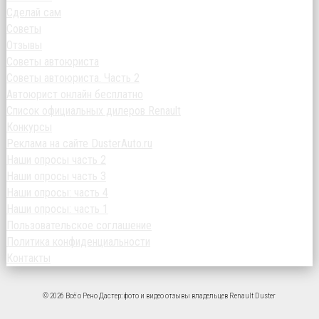
Сделай сам
Советы
Отзывы
Советы автоюриста
Советы автоюриста. Часть 2
Автоюрист онлайн бесплатно
Список официальных дилеров Renault
Конкурсы
Реклама на сайте DusterAuto.ru
Наши опросы часть 2
Наши опросы часть 3
Наши опросы: часть 4
Наши опросы: часть 1
Пользовательское соглашение
Политика конфиденциальности
Контакты
© 2026 Всё о Рено Дастер: фото и видео отзывы владельцев Renault Duster