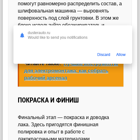
помогут равномерно распределить состав, а
шлифовальная машинка — выровнять
поверхность под слой грунтовки. В этом же
блоке используйте обезжириватель и
чистящие растворители для удаления
dusterauto.ru
Would like to send you notifications
остатков материалов, чтобы итоговый слой
краски легла идеально ровно.
Discard
Allow
Читайте также:
Лучшие инструменты
для электромонтажа: как собрать
рабочий арсенал
ПОКРАСКА И ФИНИШ
Финальный этап — покраска и доводка
лака. Здесь пригодятся финишная
полировка и опыт в работе с
лакокрасочными материалами.