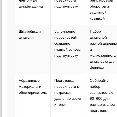
ленточная
поверхности
регулировкой
шлифмашина
под грунтовку
оборотов и
защитной
крышкой
Шпаклёвка и
Заполнение
Набор
шпатели
неровностей,
шпателей
создание
разной ширины
гладкой основы
и
под грунтовку
мелкозерниста
шпаклёвка для
финиша
Абразивные
Подготовка
Собирайте
материалы и
поверхности к
набор
обезжириватель
покраске,
зернистостью
удаление воска
80–600 для
и грязи
разных этапов
подготовки