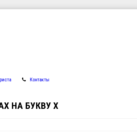
риста
Контакты
АХ НА БУКВУ Х