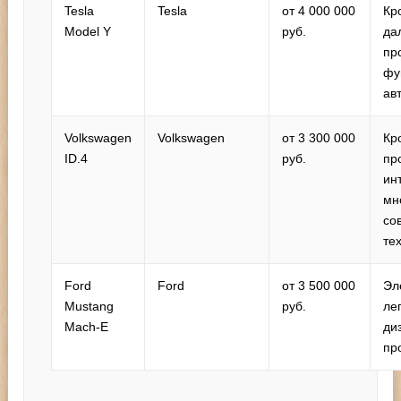
Tesla
Tesla
от 4 000 000
Кр
Model Y
руб.
да
пр
фу
ав
Volkswagen
Volkswagen
от 3 300 000
Кр
ID.4
руб.
пр
ин
мн
со
те
Ford
Ford
от 3 500 000
Эл
Mustang
руб.
ле
Mach-E
ди
пр