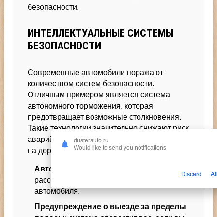
безопасности.
ИНТЕЛЛЕКТУАЛЬНЫЕ СИСТЕМЫ
БЕЗОПАСНОСТИ
Современные автомобили поражают
количеством систем безопасности.
Отличным примером является система
автономного торможения, которая
предотвращает возможные столкновения.
Такие технологии значительно снижают риск
аварий и становятся настоящим спасением
dusterauto.ru
Would like to send you notifications
на дороге.
Автоматы контроля движения
: держите
Discard
Al
расстояние до впереди идущего
автомобиля.
Предупреждение о выезде за пределы