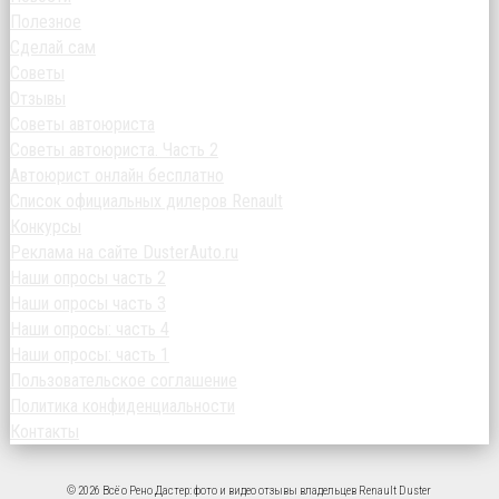
Полезное
Сделай сам
Советы
Отзывы
Советы автоюриста
Советы автоюриста. Часть 2
Автоюрист онлайн бесплатно
Список официальных дилеров Renault
Конкурсы
Реклама на сайте DusterAuto.ru
Наши опросы часть 2
Наши опросы часть 3
Наши опросы: часть 4
Наши опросы: часть 1
Пользовательское соглашение
Политика конфиденциальности
Контакты
© 2026 Всё о Рено Дастер: фото и видео отзывы владельцев Renault Duster