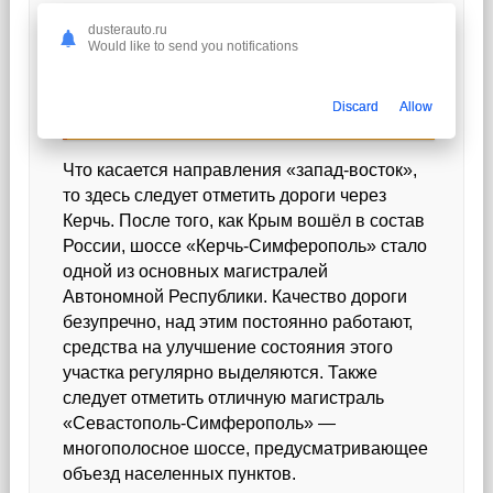
dusterauto.ru
Читайте также:
Редкие и
Would like to send you notifications
популярные коды регионов на авто:
как не потеряться в цифрах и
Discard
Allow
легендах
Что касается направления «запад-восток»,
то здесь следует отметить дороги через
Керчь. После того, как Крым вошёл в состав
России, шоссе «Керчь-Симферополь» стало
одной из основных магистралей
Автономной Республики. Качество дороги
безупречно, над этим постоянно работают,
средства на улучшение состояния этого
участка регулярно выделяются. Также
следует отметить отличную магистраль
«Севастополь-Симферополь» —
многополосное шоссе, предусматривающее
объезд населенных пунктов.