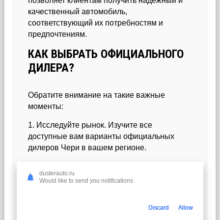
позволяет клиентам получить надежный и
качественный автомобиль,
соответствующий их потребностям и
предпочтениям.
КАК ВЫБРАТЬ ОФИЦИАЛЬНОГО
ДИЛЕРА?
Обратите внимание на такие важные
моменты:
1. Исследуйте рынок. Изучите все
доступные вам варианты официальных
дилеров Чери в вашем регионе.
2. Проверьте репутацию. Ознакомьтесь с
dusterauto.ru
отзывами клиентов и рейтингами дилеров
Would like to send you notifications
на сайтах, таких как Google и Yelp.
Discard
Allow
Читайте также:
Пикапы на базе Рено