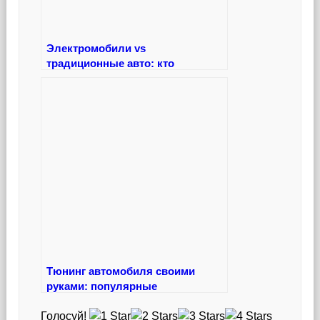
Электромобили vs
традиционные авто: кто
лидирует в эпоху перемен?
Тюнинг автомобиля своими
руками: популярные
модификации, которые изменят
Голосуй!
ваш стиль и характер машины