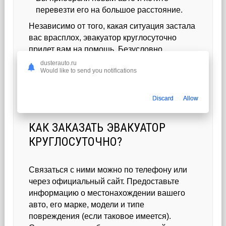
перевезти его на большое расстояние.
Независимо от того, какая ситуация застала
вас врасплох, эвакуатор круглосуточно
придет вам на помощь. Безусловно,
поломки или аварии могут произойти в
dusterauto.ru
Would like to send you notifications
любой момент, и поэтому специалисты
стремятся сделать процесс эвакуации
максимально быстрым, удобным и
Discard
Allow
безопасным.
КАК ЗАКАЗАТЬ ЭВАКУАТОР
КРУГЛОСУТОЧНО?
Связаться с ними можно по телефону или
через официальный сайт. Предоставьте
информацию о местонахождении вашего
авто, его марке, модели и типе
повреждения (если таковое имеется).