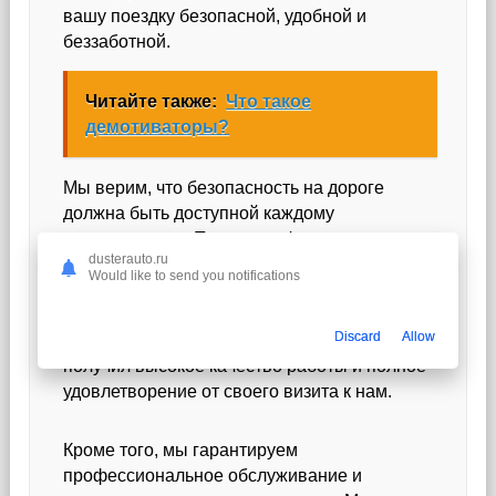
вашу поездку безопасной, удобной и
беззаботной.
Читайте также:
Что такое
демотиваторы?
Мы верим, что безопасность на дороге
должна быть доступной каждому
автовладельцу. Поэтому в фирменном
dusterauto.ru
установочном центре Pandora мы
Would like to send you notifications
предлагаем конкурентные цены на наши
услуги и системы безопасности. Мы
Discard
Allow
стремимся к тому, чтобы каждый клиент
получил высокое качество работы и полное
удовлетворение от своего визита к нам.
Кроме того, мы гарантируем
профессиональное обслуживание и