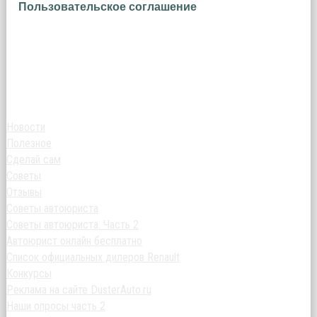
Пользовательское соглашение
Новости
Полезное
Сделай сам
Советы
Отзывы
Советы автоюриста
Советы автоюриста. Часть 2
Автоюрист онлайн бесплатно
Список официальных дилеров Renault
Конкурсы
Реклама на сайте DusterAuto.ru
Наши опросы часть 2