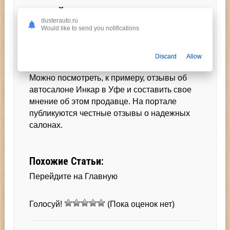
КАКОЙ АВТОСАЛОН ВЫБРАТЬ?
dusterauto.ru
Would like to send you notifications
Благодаря отзовику viborsalon.ru вы можете
легко подобрать надежный автосалон.
Discard
Allow
Посмотрите отзывы о популярных дилеров.
Можно посмотреть, к примеру, отзывы об
автосалоне Инкар в Уфе и составить свое
мнение об этом продавце. На портале
публикуются честные отзывы о надежных
салонах.
Похожие Статьи:
Перейдите на Главную
Голосуй!
(Пока оценок нет)