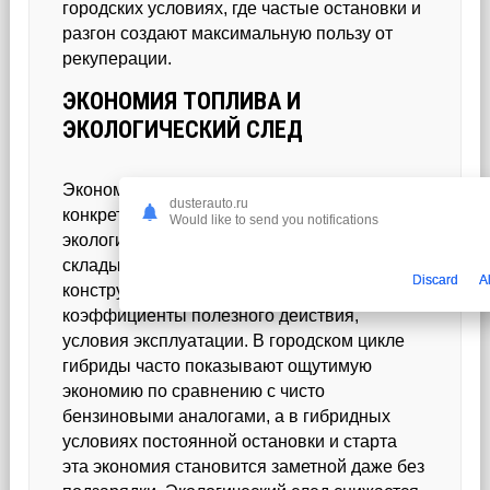
городских условиях, где частые остановки и
разгон создают максимальную пользу от
рекуперации.
ЭКОНОМИЯ ТОПЛИВА И
ЭКОЛОГИЧЕСКИЙ СЛЕД
Экономия топлива — не пустая фраза, а
dusterauto.ru
конкретный показатель экономической и
Would like to send you notifications
экологической эффективности. Она
складывается из множества факторов:
Discard
A
конструктивные решения, вес системы,
коэффициенты полезного действия,
условия эксплуатации. В городском цикле
гибриды часто показывают ощутимую
экономию по сравнению с чисто
бензиновыми аналогами, а в гибридных
условиях постоянной остановки и старта
эта экономия становится заметной даже без