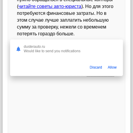
(
читайте советы авто-юриста
). Но для этого
потребуются финансовые затраты. Но в
этом случае лучше заплатить небольшую
сумму за проверку, нежели со временем
потерять гораздо больше.
Эти несколько советов, которые помогут
dusterauto.ru
Would like to send you notifications
вам не попасться на уловки мошенников, и
сберечь свои деньги.
Discard
Allow
источник:
dusterauto.ru