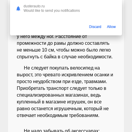
должно быть равным длине руки ребенка от
dusterauto.ru
Would like to send you notifications
локтя до кончиков пальцев.
И третий критерий — пусть ребенок
Discard
Allow
станет над велосипедом, чтобы он оказался
у него между ног. Расстояние от
промежности до рамы должно составлять
не меньше 10 см, чтобы можно было легко
спрыгнуть с байка в случае необходимости.
Не следует покупать велосипед на
вырост, это чревато искривлением осанки и
просто неудобством при езде, травмами.
Приобретать транспорт следует только в
специализированных магазинах, ведь
купленный в магазине игрушек, он все
равно останется игрушечным, который не
отвечает необходимым требованиям.
Не надо забывать об аксессуарах: