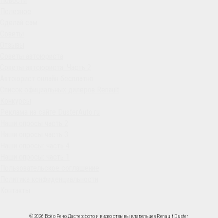
Новости
Полезное
Сделай сам
Советы
Отзывы
Советы автоюриста
Советы автоюриста. Часть 2
Автоюрист онлайн бесплатно
Список официальных дилеров Renault
Конкурсы
Реклама на сайте DusterAuto.ru
Наши опросы часть 2
Наши опросы часть 3
Наши опросы: часть 4
Наши опросы: часть 1
Пользовательское соглашение
Политика конфиденциальности
Контакты
© 2026 Всё о Рено Дастер: фото и видео отзывы владельцев Renault Duster