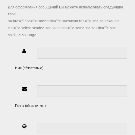
Для оформления сообщений Вы можете использовать следующие
тэги:
<a href="" title=""> <abbr title=""> <acronym title=""> <b> <blockquote
cite=""> <cite> <code> <del datetime=""> <em> <i> <q cite=""> <s>
<strike> <strong>
Имя (обязательно)
Почта (обязательно)