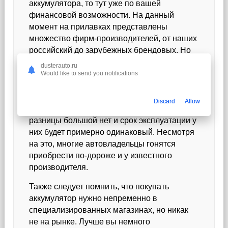
аккумулятора, то тут уже по вашей
финансовой возможности. На данный
момент на прилавках представлены
множество фирм-производителей, от наших
российский до зарубежных брендовых. Но
помните, что многие производители берут с
dusterauto.ru
вас больше за бренд, чем за качество и
Would like to send you notifications
дорого не значит качественно. Если
попробуем сравнить аккумулятор за 3
Discard
Allow
тысячи рублей и за 5, то в принципе
разницы большой нет и срок эксплуатации у
них будет примерно одинаковый. Несмотря
на это, многие автовладельцы гонятся
приобрести по-дороже и у известного
производителя.
Также следует помнить, что покупать
аккумулятор нужно непременно в
специализированных магазинах, но никак
не на рынке. Лучше вы немного