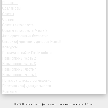
Полезное
Сделай сам
Советы
Отзывы
Советы автоюриста
Советы автоюриста. Часть 2
Автоюрист онлайн бесплатно
Список официальных дилеров Renault
Конкурсы
Реклама на сайте DusterAuto.ru
Наши опросы часть 2
Наши опросы часть 3
Наши опросы: часть 4
Наши опросы: часть 1
Пользовательское соглашение
Политика конфиденциальности
Контакты
© 2026 Всё о Рено Дастер: фото и видео отзывы владельцев Renault Duster