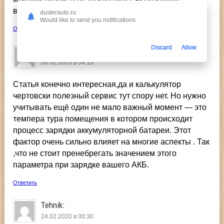
времени, чем в предыдущий.
dusterauto.ru
Would like to send you notifications
Ответить
Discard
Allow
Владимир
:
06.02.2020 в 04:10
Статья конечно интересная,да и калькулятор
чертовски полезный сервис тут спору нет. Но нужно
учитывать ещё один не мало важный момент — это
темпера тура помещения в котором происходит
процесс зарядки аккумуляторной батареи. Этот
фактор очень сильно влияет на многие аспекты . Так
,что не стоит пренебрегать значением этого
параметра при зарядке вашего АКБ.
Ответить
Tehnik
:
24.02.2020 в 00:30