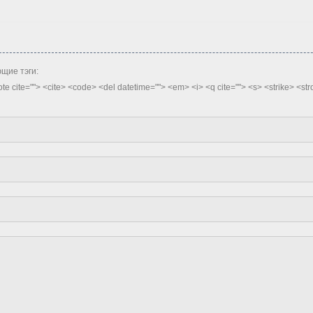
щие тэги:
quote cite=""> <cite> <code> <del datetime=""> <em> <i> <q cite=""> <s> <strike> <st