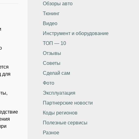
Обзоры авто
Тюнинг
Видео
и
Инструмент и оборудование
ТОП — 10
о
Отзывы
Советы
ется
Сделай сам
д для
Фото
ты,
Эксплуатация
Партнерские новости
ледствие
Коды регионов
жения
Полезные сервисы
при
Разное