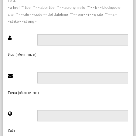
тэги:
<a href="" title=""> <abbr title=""> <acronym title=""> <b> <blockquote
cite=""> <cite> <code> <del datetime=""> <em> <i> <q cite=""> <s>
<strike> <strong>
Имя (обязательно)
Почта (обязательно)
Сайт