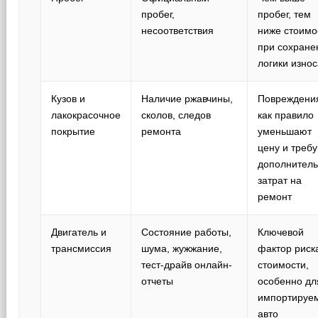
пробег,
пробег, тем
несоответствия
ниже стоимо
при сохране
логики изно
Кузов и
Наличие ржавчины,
Повреждени
лакокрасочное
сколов, следов
как правило
покрытие
ремонта
уменьшают
цену и треб
дополнител
затрат на
ремонт
Двигатель и
Состояние работы,
Ключевой
трансмиссия
шума, жужжание,
фактор риск
тест-драйв онлайн-
стоимости,
отчеты
особенно дл
импортируе
авто