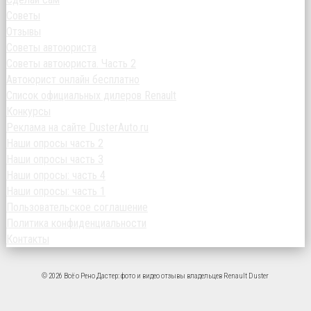
Советы
Отзывы
Советы автоюриста
Советы автоюриста. Часть 2
Автоюрист онлайн бесплатно
Список официальных дилеров Renault
Конкурсы
Реклама на сайте DusterAuto.ru
Наши опросы часть 2
Наши опросы часть 3
Наши опросы: часть 4
Наши опросы: часть 1
Пользовательское соглашение
Политика конфиденциальности
Контакты
© 2026 Всё о Рено Дастер: фото и видео отзывы владельцев Renault Duster