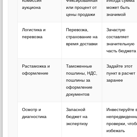
Комиссия
Фиксированная
Иногда сумма
аукциона
или процент от
может быть
цены продажи
значимой
Логистика и
Перевозка,
Зачастую
перевозка
страхование на
составляет
время доставки
значительную
часть бюджета
Растаможка и
Таможенные
Задайте этот
оформление
пошлины, НДС,
пункт в расчет
пошлины за
заранее
оформление
документов
Осмотр и
Запасной
Инвестируйте 
диагностика
бюджет на
непредвиденн
экспертизу
проверки, что
избежать