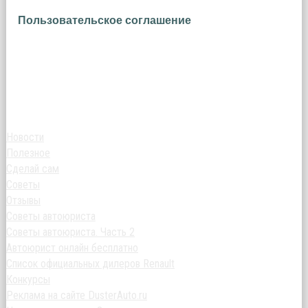
Пользовательское соглашение
Новости
Полезное
Сделай сам
Советы
Отзывы
Советы автоюриста
Советы автоюриста. Часть 2
Автоюрист онлайн бесплатно
Список официальных дилеров Renault
Конкурсы
Реклама на сайте DusterAuto.ru