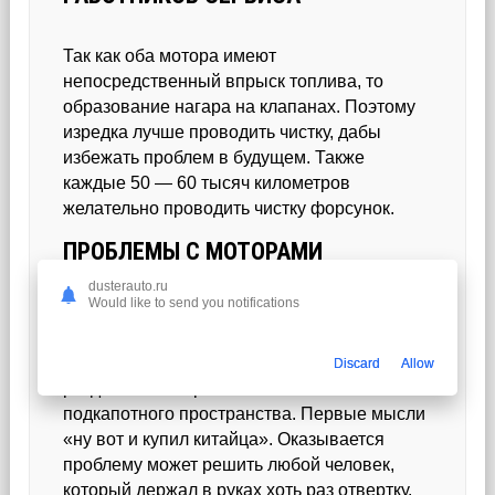
Так как оба мотора имеют
непосредственный впрыск топлива, то
образование нагара на клапанах. Поэтому
изредка лучше проводить чистку, дабы
избежать проблем в будущем. Также
каждые 50 — 60 тысяч километров
желательно проводить чистку форсунок.
ПРОБЛЕМЫ С МОТОРАМИ
dusterauto.ru
Would like to send you notifications
Владельцы 2-литрового Haval F7 отмечают
одну проблему, которая была, но далеко не
у всех. При спокойной езде по трассе вдруг
Discard
Allow
раздавался неприятный хлопок из
подкапотного пространства. Первые мысли
«ну вот и купил китайца». Оказывается
проблему может решить любой человек,
который держал в руках хоть раз отвертку.