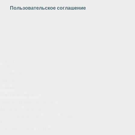
Пользовательское соглашение
Новости
Полезное
Сделай сам
Советы
Отзывы
Советы автоюриста
Советы автоюриста. Часть 2
Автоюрист онлайн бесплатно
Список официальных дилеров Renault
Конкурсы
Реклама на сайте DusterAuto.ru