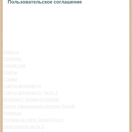
Пользовательское соглашение
Новости
Полезное
Сделай сам
Советы
Отзывы
Советы автоюриста
Советы автоюриста. Часть 2
Автоюрист онлайн бесплатно
Список официальных дилеров Renault
Конкурсы
Реклама на сайте DusterAuto.ru
Наши опросы часть 2