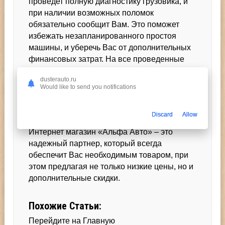
проведет полную диагностику грузовика, и
при наличии возможных поломок
обязательно сообщит Вам. Это поможет
избежать незапланированного простоя
машины, и уберечь Вас от дополнительных
финансовых затрат. На все проведенные
работы и купленные детали мы даем
dusterauto.ru
полную гарантию, поэтому при
Would like to send you notifications
возникновении каких либо замечаний,
всегда обращайтесь к нам.
Discard
Allow
Интернет магазин «Альфа Авто» – это
надежный партнер, который всегда
обеспечит Вас необходимым товаром, при
этом предлагая не только низкие цены, но и
дополнительные скидки.
Похожие Статьи:
Перейдите на Главную