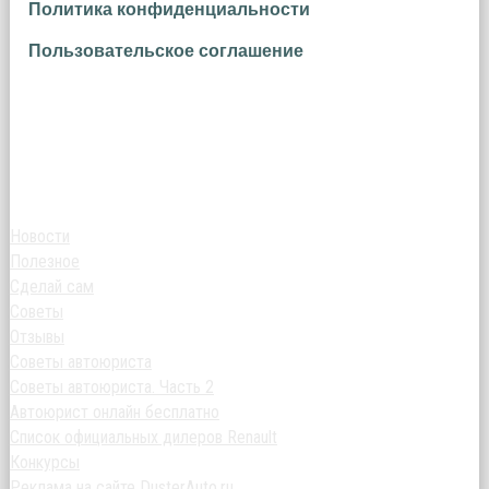
Политика конфиденциальности
Пользовательское соглашение
Новости
Полезное
Сделай сам
Советы
Отзывы
Советы автоюриста
Советы автоюриста. Часть 2
Автоюрист онлайн бесплатно
Список официальных дилеров Renault
Конкурсы
Реклама на сайте DusterAuto.ru