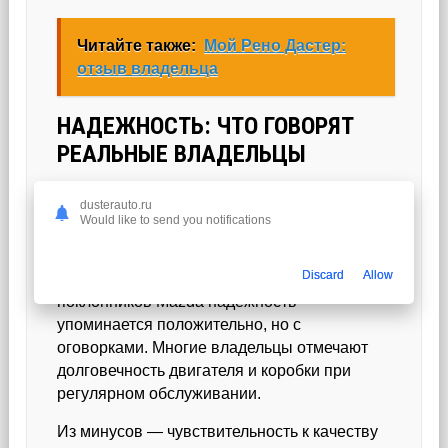
Читайте также:
Мой Рено Дастер:
отзыв владельца
НАДЕЖНОСТЬ: ЧТО ГОВОРЯТ
РЕАЛЬНЫЕ ВЛАДЕЛЬЦЫ
dusterauto.ru
Разговор о надежности всегда деликатный:
Would like to send you notifications
у каждой марки есть свои истории
сервисных проблем и свои истории о
Discard
Allow
безупречном пробеге. В отзывах
поклонников Mazda надежность
упоминается положительно, но с
оговорками. Многие владельцы отмечают
долговечность двигателя и коробки при
регулярном обслуживании.
Из минусов — чувствительность к качеству