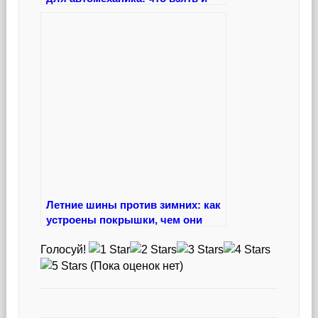
зачем
Летние шины против зимних: как
устроены покрышки, чем они
отличаются и зачем вообще
Голосуй!
нужна сезонность
(Пока оценок нет)