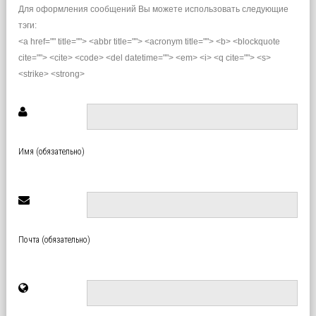
Для оформления сообщений Вы можете использовать следующие
тэги:
<a href="" title=""> <abbr title=""> <acronym title=""> <b> <blockquote
cite=""> <cite> <code> <del datetime=""> <em> <i> <q cite=""> <s>
<strike> <strong>
Имя (обязательно)
Почта (обязательно)