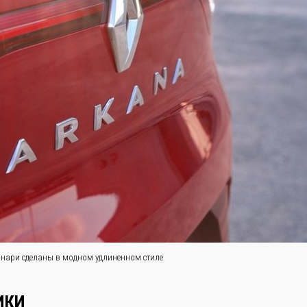
нари сделаны в модном удлиненном стиле
ИКИ