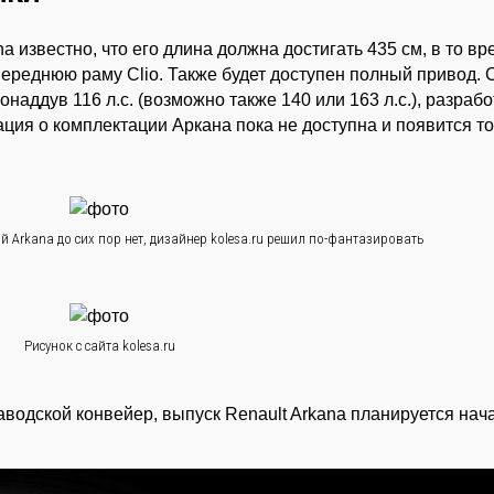
a известно, что его длина должна достигать 435 см, в то вр
 переднюю раму Clio. Также будет доступен полный привод.
наддув 116 л.с. (возможно также 140 или 163 л.с.), разраб
ия о комплектации Аркана пока не доступна и появится то
Arkana до сих пор нет, дизайнер kolesa.ru решил по-фантазировать
Рисунок с сайта kolesa.ru
аводской конвейер, выпуск Renault Arkana планируется нача