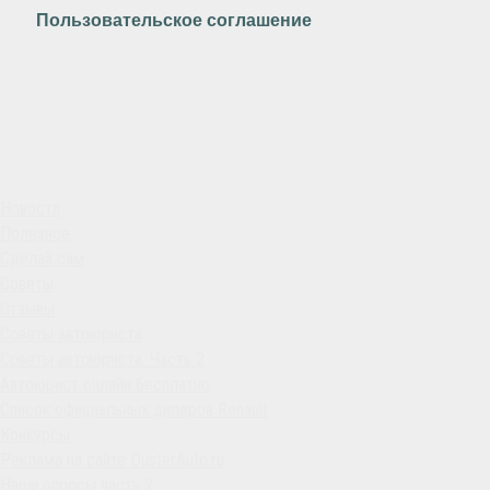
Пользовательское соглашение
Новости
Полезное
Сделай сам
Советы
Отзывы
Советы автоюриста
Советы автоюриста. Часть 2
Автоюрист онлайн бесплатно
Список официальных дилеров Renault
Конкурсы
Реклама на сайте DusterAuto.ru
Наши опросы часть 2