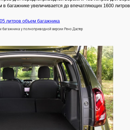
 в багажнике увеличивается до впечатляющих 1600 литров
м багажника у полноприводной версии Рено Дастер