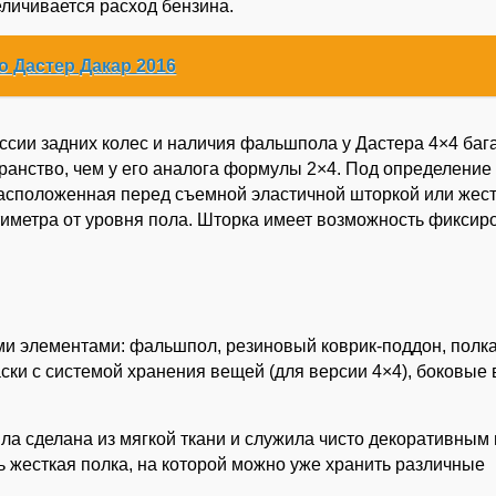
еличивается расход бензина.
о Дастер Дакар 2016
иссии задних колес и наличия фальшпола у Дастера 4×4 ба
ранство, чем у его аналога формулы 2×4. Под определение
 расположенная перед съемной эластичной шторкой или жес
тиметра от уровня пола. Шторка имеет возможность фиксир
и элементами: фальшпол, резиновый коврик-поддон, полка
ски с системой хранения вещей (для версии 4×4), боковые
а сделана из мягкой ткани и служила чисто декоративным 
 жесткая полка, на которой можно уже хранить различные