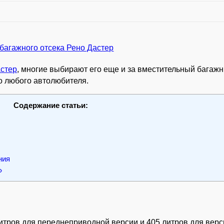
астер
, многие выбирают его еще и за вместительный багажн
о любого автолюбителя.
Содержание статьи:
ния
»
итров для переднеприводной версии и 405 литров для верс