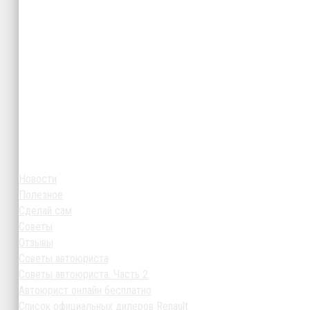
Новости
Полезное
Сделай сам
Советы
Отзывы
Советы автоюриста
Советы автоюриста. Часть 2
Автоюрист онлайн бесплатно
Список официальных дилеров Renault