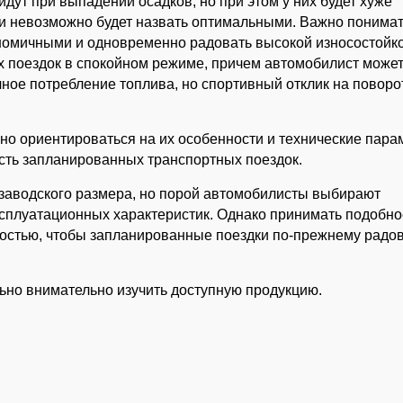
ут при выпадении осадков, но при этом у них будет хуже
и невозможно будет назвать оптимальными. Важно понимат
номичными и одновременно радовать высокой износостойк
х поездок в спокойном режиме, причем автомобилист может
чное потребление топлива, но спортивный отклик на поворо
о ориентироваться на их особенности и технические пара
ость запланированных транспортных поездок.
заводского размера, но порой автомобилисты выбирают
сплуатационных характеристик. Однако принимать подобн
остью, чтобы запланированные поездки по-прежнему радо
но внимательно изучить доступную продукцию.