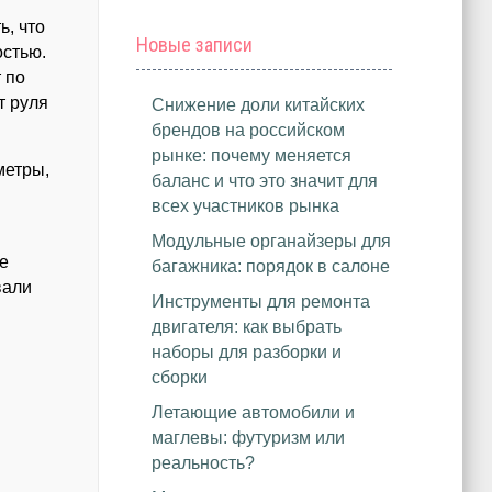
ь, что
Новые записи
остью.
 по
т руля
Снижение доли китайских
брендов на российском
рынке: почему меняется
метры,
баланс и что это значит для
всех участников рынка
Модульные органайзеры для
ое
багажника: порядок в салоне
вали
Инструменты для ремонта
двигателя: как выбрать
наборы для разборки и
сборки
Летающие автомобили и
маглевы: футуризм или
реальность?