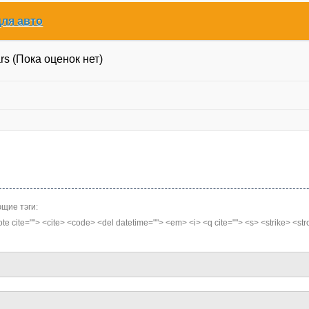
ля авто
(Пока оценок нет)
щие тэги:
quote cite=""> <cite> <code> <del datetime=""> <em> <i> <q cite=""> <s> <strike> <st