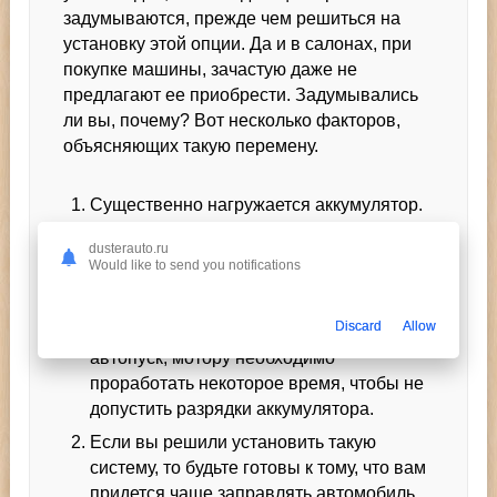
задумываются, прежде чем решиться на
установку этой опции. Да и в салонах, при
покупке машины, зачастую даже не
предлагают ее приобрести. Задумывались
ли вы, почему? Вот несколько факторов,
объясняющих такую перемену.
Существенно нагружается аккумулятор.
Дело в том, что запустить двигатель
dusterauto.ru
можно лишь в том случае, если
Would like to send you notifications
аккумулятор хорошо заряжен.
Заряжается же он в процессе работы,
Discard
Allow
поэтому, после того как выполняется
автопуск, мотору необходимо
проработать некоторое время, чтобы не
допустить разрядки аккумулятора.
Если вы решили установить такую
систему, то будьте готовы к тому, что вам
придется чаще заправлять автомобиль,