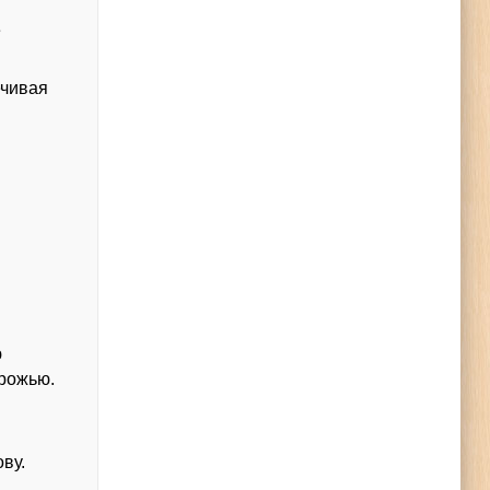
е
ечивая
ю
орожью.
ву.