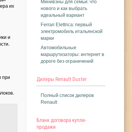
Минивэны для семьи: что
тера их
нового и как выбрать
идеальный вариант
Ferrari Elettrica: первый
электромобиль итальянской
ики и
марки
сти.
Автомобильные
маршрутизаторы: интернет в
дороге без ограничений
и при
Дилеры Renault Duster
блоков.
Полный список дилеров
Renault
Бланк договора купли-
продажи