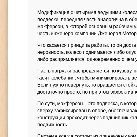
Модификация с четырьмя ведущими колесам
подвески, передняя часть аналогична в об
макферсон, в которой основным рабочим уз
честь инженера компании Дженерал Моторс
Что касается принципа работы, то он доста
неровность, колесо поднимается либо опус
либо распрямляется, одновременно с чем у
Часть нагрузки распределяется по кузову,
гасит колебания, чтобы минимизировать в
Если нужно повернуть, то вращается стойк
достаточно просто, но при этом эффективн
По сути, макферсон – это подвеска, в кото
сверху зафиксирован в опоре, обеспечива
конструкции проходит через подшипник к
подвижность.
Система всегда состоит из одинаковых ком