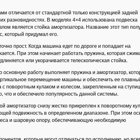
и отличается от стандартной только конструкцией задней
еих разновидностях. В моделях 4×4 использована подвеска
лом является стойка амортизатора. Название этот тип пол
, который придумал его.
точно прост. Когда машина едет по дороге и попадает на
кается. При этом начинает работать пружина, которая сжим
длиняется или укорачивается телескопическая стойка.
 но основную работу выполняет пружина и амортизатор, кото
ертикальное перемещение машины и обеспечить ее плавный
а с поворотным кулаком и колесом, закрепленным на ступиц
о, что и обеспечило популярность данной системы.
рой амортизатор снизу жестко прикреплен к поворотному кул
ющей подвижность в определенном диапазоне. При этом ос
олеса и шаровую опору, обеспечивающую необходимую
понентов, которые могут отличаться по исполнению, но все