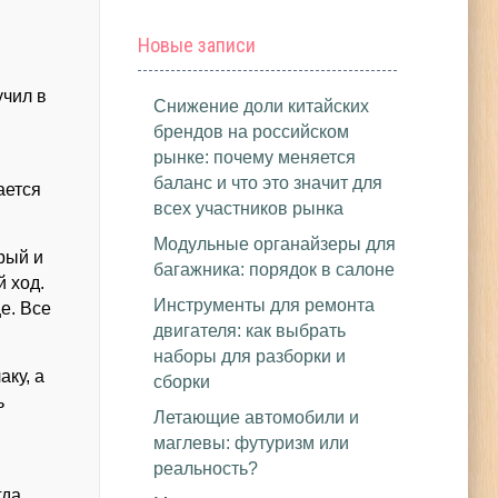
Новые записи
учил в
Снижение доли китайских
брендов на российском
рынке: почему меняется
баланс и что это значит для
ается
всех участников рынка
Модульные органайзеры для
рый и
багажника: порядок в салоне
 ход.
Инструменты для ремонта
е. Все
двигателя: как выбрать
наборы для разборки и
аку, а
сборки
ь
Летающие автомобили и
маглевы: футуризм или
реальность?
гда