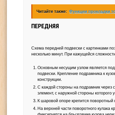
Читайте также:
Функции прокладки т
ПЕРЕДНЯЯ
Схема передней подвески с картинками поз
несколько минут. При кажущейся сложности
Основным несущим узлом является под
подвески. Крепление подрамника к куз
конструкции.
С каждой стороны на подрамник через 
элемент, с наружной стороны которого 
К шаровой опоре крепится поворотный к
На верхней части поворотного кулака кр
фиксируется на брызговике кузова чер