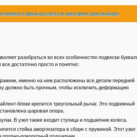
опливного фильтра авто и критерии при выборе
воляет разобраться во всех особенностях подвески буквал
 все достаточно просто и понятно:
рамник, именно на нем расположены все детали передней
ову должно быть прочным, чтобы исключить деформацию
сайлент-блоки крепится треугольный рычаг. Это подвижный
установлена шаровая опора.
улак. В узел также входит ступица и подшипник колеса.
епится стойка амортизатора в сборе с пружиной. Этот узел
ез опорно-поворотный подшипник.