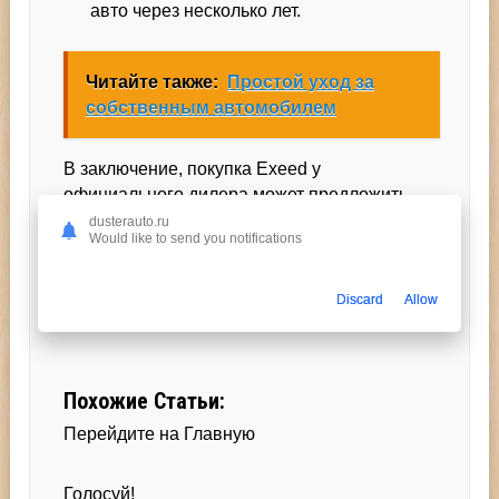
авто через несколько лет.
Читайте также:
Простой уход за
собственным автомобилем
В заключение, покупка Exeed у
официального дилера может предложить
вам множество преимуществ. Однако,
dusterauto.ru
Would like to send you notifications
необходимо учитывать возможные
недостатки. Важно тщательно взвесить все
плюсы и минусы перед принятием
Discard
Allow
окончательного решения о покупке.
Похожие Статьи:
Перейдите на Главную
Голосуй!