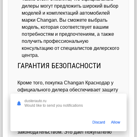
дилеры могут предложить широкий выбор
моделей и комплектаций автомобилей
марки Changan. Вы сможете выбрать
модель, которая соответствует вашим
потребностям и предпочтениям, а также
получить профессиональную
консультацию от специалистов дилерского
центра.
ГАРАНТИЯ БЕЗОПАСНОСТИ
Кроме того, покупка Changan Краснодар у
официального дилера обеспечивает защиту
прав потребителя. В случае возникновения
dusterauto.ru
проблем или неисправностей с
Would like to send you notifications
автомобилем, официальный дилер обязан
предоставить гарантийное обслуживание и
Discard
Allow
решить проблему в соответствии с
законодательством. Это дает покупателю