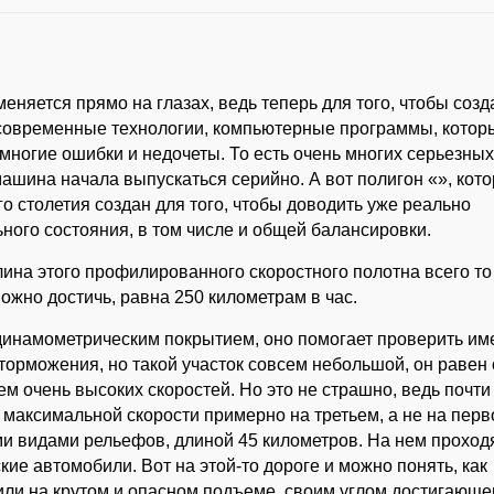
няется прямо на глазах, ведь теперь для того, чтобы созд
 современные технологии, компьютерные программы, котор
 многие ошибки и недочеты. То есть очень многих серьезны
машина начала выпускаться серийно. А вот полигон «», кот
 столетия создан для того, чтобы доводить уже реально
ного состояния, в том числе и общей балансировки.
ина этого профилированного скоростного полотна всего то 
ожно достичь, равна 250 километрам в час.
инамометрическим покрытием, оно помогает проверить име
 торможения, но такой участок совсем небольшой, он равен
ем очень высоких скоростей. Но это не страшно, ведь почти
максимальной скорости примерно на третьем, а не на пер
ыми видами рельефов, длиной 45 километров. На нем проход
ие автомобили. Вот на этой-то дороге и можно понять, как
или на крутом и опасном подъеме, своим углом достигающе