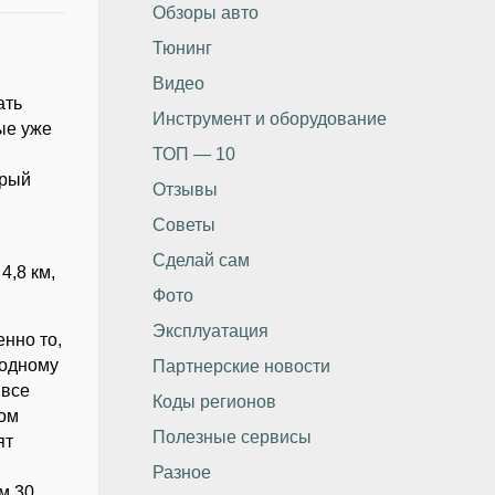
Обзоры авто
Тюнинг
Видео
ать
Инструмент и оборудование
ые уже
х
ТОП — 10
орый
Отзывы
Советы
Сделай сам
4,8 км,
Фото
Эксплуатация
нно то,
 одному
Партнерские новости
 все
Коды регионов
вом
Полезные сервисы
ят
Разное
м 30