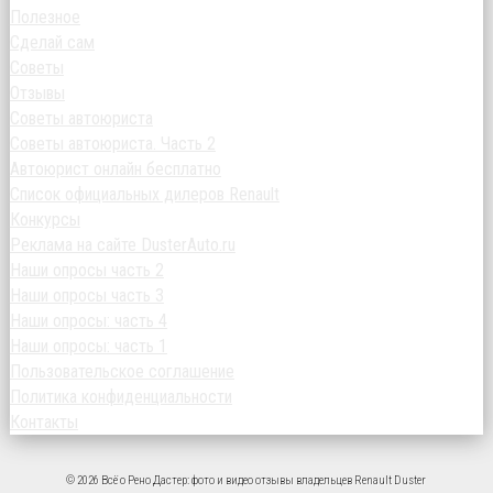
Полезное
Сделай сам
Советы
Отзывы
Советы автоюриста
Советы автоюриста. Часть 2
Автоюрист онлайн бесплатно
Список официальных дилеров Renault
Конкурсы
Реклама на сайте DusterAuto.ru
Наши опросы часть 2
Наши опросы часть 3
Наши опросы: часть 4
Наши опросы: часть 1
Пользовательское соглашение
Политика конфиденциальности
Контакты
© 2026 Всё о Рено Дастер: фото и видео отзывы владельцев Renault Duster