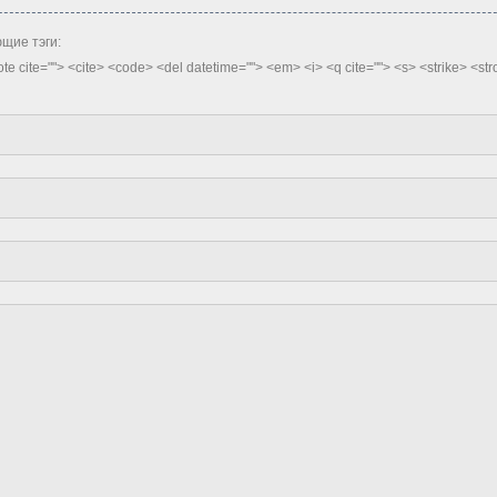
щие тэги:
quote cite=""> <cite> <code> <del datetime=""> <em> <i> <q cite=""> <s> <strike> <st