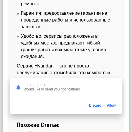
ремонта.
Гарантия: предоставление гарантии на
проведенные работы и использованные
запчасти.
Удобство: сервисы расположены в
удобных местах, предлагают гибкий
график работы и комфортные условия
ожидания.
Сервис Hyundai — это не просто
обслуживание автомобиля, это комфорт и
уверенность в надежности вашего
dusterauto.ru
транспорта.
Would like to send you notifications
Обращайтесь и будьте уверены в том, что
ваш железный конь будет в надежных руках!
Discard
Allow
Похожие Статьи: