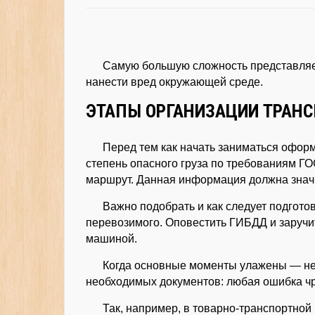
Самую большую сложность представляет
нанести вред окружающей среде.
ЭТАПЫ ОРГАНИЗАЦИИ ТРАН
Перед тем как начать заниматься офор
степень опасного груза по требованиям ГО
маршрут. Данная информация должна значи
Важно подобрать и как следует подгото
перевозимого. Оповестить ГИБДД и заруч
машиной.
Когда основные моменты улажены — не
необходимых документов: любая ошибка ч
Так, например, в товарно-транспортно