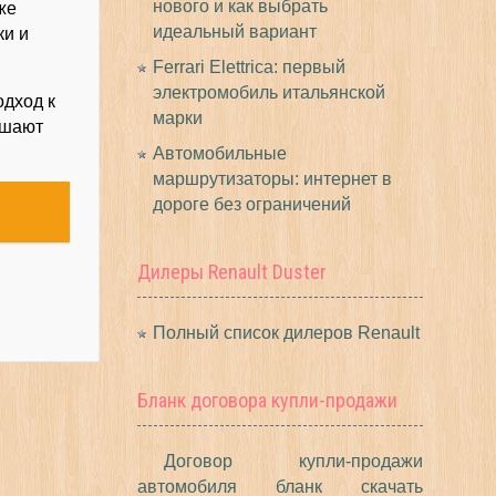
нового и как выбрать
же
идеальный вариант
ки и
Ferrari Elettrica: первый
электромобиль итальянской
одход к
марки
ышают
Автомобильные
маршрутизаторы: интернет в
дороге без ограничений
Дилеры Renault Duster
Полный список дилеров Renault
Бланк договора купли-продажи
Договор купли-продажи
автомобиля бланк скачать