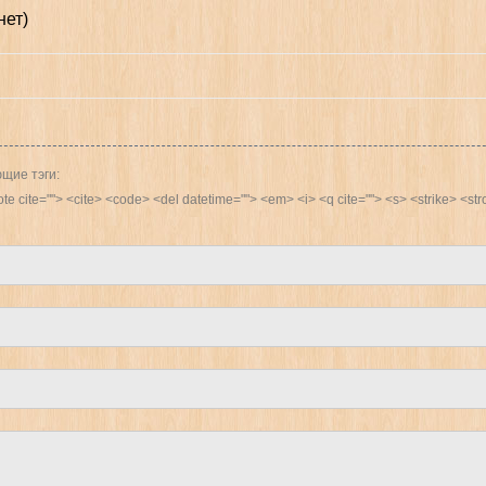
нет)
щие тэги:
quote cite=""> <cite> <code> <del datetime=""> <em> <i> <q cite=""> <s> <strike> <st