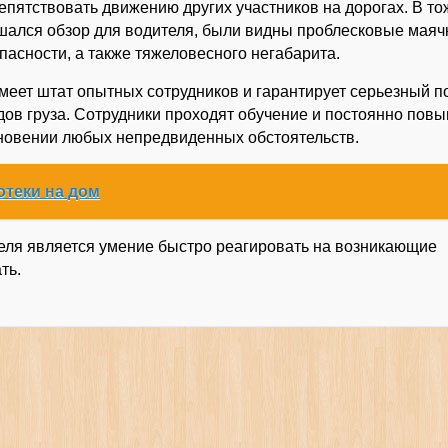
пятствовать движению других участников на дорогах. В то
дшался обзор для водителя, были видны проблесковые маяч
асности, а также тяжеловесного негабарита.
меет штат опытных сотрудников и гарантирует серьезный п
дов груза. Сотрудники проходят обучение и постоянно пов
кновении любых непредвиденных обстоятельств.
теки на дом
еля является умение быстро реагировать на возникающие
ть.