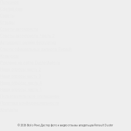
Полезное
Сделай сам
Советы
Отзывы
Советы автоюриста
Советы автоюриста. Часть 2
Автоюрист онлайн бесплатно
Список официальных дилеров Renault
Конкурсы
Реклама на сайте DusterAuto.ru
Наши опросы часть 2
Наши опросы часть 3
Наши опросы: часть 4
Наши опросы: часть 1
Пользовательское соглашение
Политика конфиденциальности
Контакты
© 2026 Всё о Рено Дастер: фото и видео отзывы владельцев Renault Duster