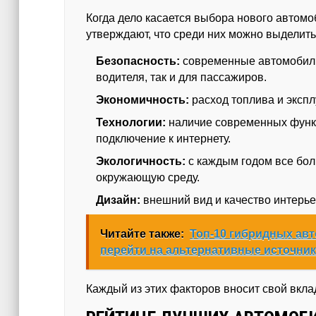
Когда дело касается выбора нового автом
утверждают, что среди них можно выделит
Безопасность:
современные автомобили
водителя, так и для пассажиров.
Экономичность:
расход топлива и эксп
Технологии:
наличие современных функц
подключение к интернету.
Экологичность:
с каждым годом все бол
окружающую среду.
Дизайн:
внешний вид и качество интерье
Читайте также:
Топ-10 гибридных авт
перейти на альтернативные источник
Каждый из этих факторов вносит свой вкл