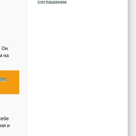
соглашение
. Он
м на
ире
себе
ни и