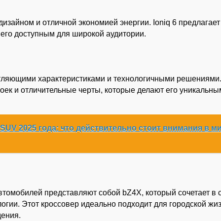
изайном и отличной экономией энергии. Ioniq 6 предлагает
 его доступным для широкой аудитории.
атляющими характеристиками и технологичными решениями
оек и отличительные черты, которые делают его уникальны
 SUV 2025 года: что действительно стоит внимания в м
втомобилей представляют собой bZ4X, который сочетает в 
огии. Этот кроссовер идеально подходит для городской жиз
ения.