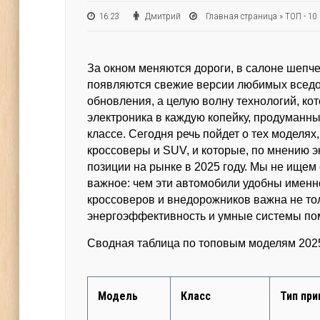
16:23
Дмитрий
Главная страница
»
ТОП - 10
За окном меняются дороги, в салоне шепч
появляются свежие версии любимых вседор
обновления, а целую волну технологий, ко
электроника в каждую копейку, продуманн
классе. Сегодня речь пойдет о тех моделя
кроссоверы и SUV, и которые, по мнению 
позиции на рынке в 2025 году. Мы не ищем
важное: чем эти автомобили удобны именно 
кроссоверов и внедорожников важна не тол
энергоэффективность и умные системы пом
Сводная таблица по топовым моделям 202
Модель
Класс
Тип при