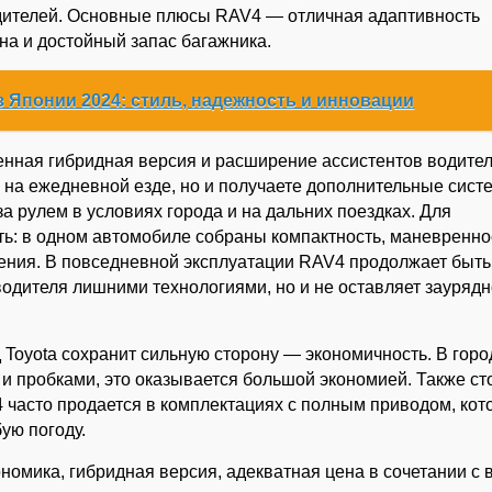
одителей. Основные плюсы RAV4 — отличная адаптивность
на и достойный запас багажника.
з Японии 2024: стиль, надежность и инновации
енная гибридная версия и расширение ассистентов водител
во на ежедневной езде, но и получаете дополнительные сис
а рулем в условиях города и на дальних поездках. Для
ть: в одном автомобиле собраны компактность, маневренно
ления. В повседневной эксплуатации RAV4 продолжает быть
одителя лишними технологиями, но и не оставляет зауряд
 Toyota сохранит сильную сторону — экономичность. В город
 и пробками, это оказывается большой экономией. Также ст
4 часто продается в комплектациях с полным приводом, ко
ую погоду.
номика, гибридная версия, адекватная цена в сочетании с