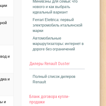
Минивэны для семьи: что
ации
нового и как выбрать
идеальный вариант
Ferrari Elettrica: первый
дной
электромобиль итальянской
марки
Автомобильные
маршрутизаторы: интернет в
дороге без ограничений
вод и
Дилеры Renault Duster
Полный список дилеров
диа и
Renault
а
Бланк договора купли-
продажи
ы и