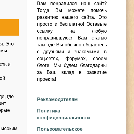
Вам понравился наш сайт?
Тогда Вы можете помочь
развитию нашего сайта.
Это
просто и бесплатно!
Оставьте
ссылку на любую
понравившуюся Вам статью
я. Это
там, где Вы обычно общаетесь
темы
с друзьями и знакомыми: в
соц.сетях, форумах, своем
сть и
блоге. Мы будем благодарны
за Ваш вклад в развитие
ной
проекта!
е, где
Рекламодателям
оит
торые
Политика
конфиденциальности
 высоким
Пользовательское