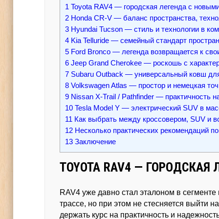
1
Toyota RAV4 — городская легенда с новы
2
Honda CR-V — баланс пространства, техно
3
Hyundai Tucson — стиль и технологии в ко
4
Kia Telluride — семейный стандарт простра
5
Ford Bronco — легенда возвращается к св
6
Jeep Grand Cherokee — роскошь с характе
7
Subaru Outback — универсальный ковш для
8
Volkswagen Atlas — простор и немецкая то
9
Nissan X-Trail / Pathfinder — практичность
10
Tesla Model Y — электрический SUV в ма
11
Как выбрать между кроссовером, SUV и в
12
Несколько практических рекомендаций по
13
Заключение
TOYOTA RAV4 — ГОРОДСКАЯ
RAV4 уже давно стал эталоном в сегменте
трассе, но при этом не стесняется выйти н
держать курс на практичность и надежност