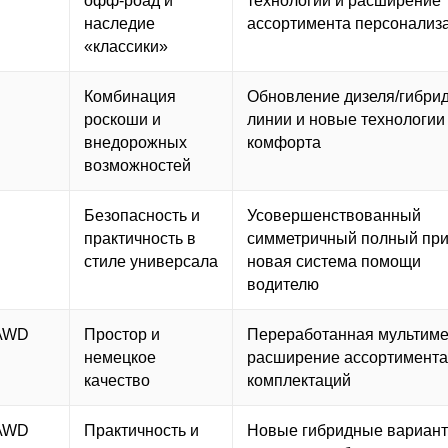
офф‑роад и
технологий и расширение
наследие
ассортимента персонализ
«классики»
Комбинация
Обновление дизеля/гибри
роскоши и
линии и новые технологии
внедорожных
комфорта
возможностей
Безопасность и
Усовершенствованный
практичность в
симметричный полный при
стиле универсала
новая система помощи
водителю
 AWD
Простор и
Переработанная мультиме
немецкое
расширение ассортимент
качество
комплектаций
 AWD
Практичность и
Новые гибридные вариант