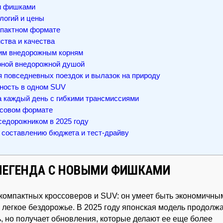
ми фишками
логий и цены
мпактном формате
нства и качества
оим внедорожным корням
рной внедорожной душой
 повседневных поездок и вылазок на природу
чность в одном SUV
 на каждый день с гибкими трансмиссиями
ссовом формате
седорожником в 2025 году
 составлению бюджета и тест-драйву
 ЛЕГЕНДА С НОВЫМИ ФИШКАМИ
 компактных кроссоверов и SUV: он умеет быть экономичны
а легкое бездорожье. В 2025 году японская модель продолж
ь, но получает обновления, которые делают ее еще более