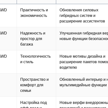
 AWD
Практичность и
Обновления силовых
экономичность
гибридных систем и
расширение ассистентов
 AWD
Надежность и
Улучшенная гибридная ве
простор для
новые функции безопасно
багажа
 AWD
Технологичность
Новые мотивы дизайна и
и стиль
расширение пакетов пом
водителю
Пространство и
Обновленный интерьер и 
комфорт для
мультимедийные функции
семьи
Настройка под
Новые верфи внедорожн