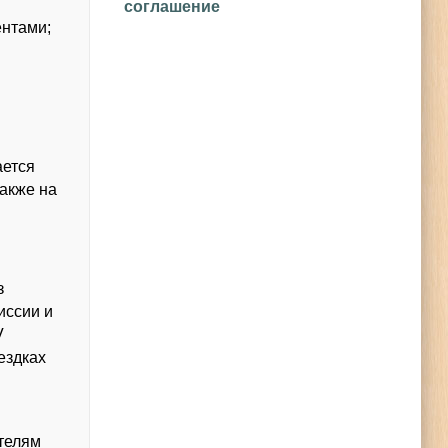
соглашение
ентами;
ается
также на
з
иссии и
V
ездках
телям