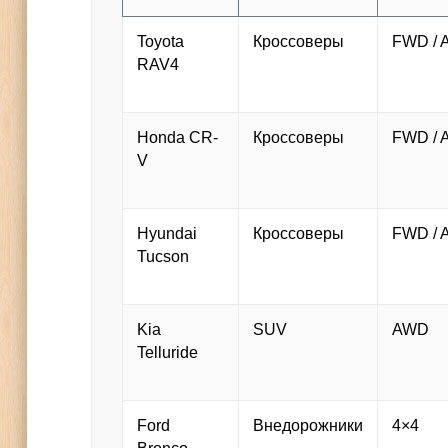
Toyota
Кроссоверы
FWD /
RAV4
Honda CR-
Кроссоверы
FWD /
V
Hyundai
Кроссоверы
FWD /
Tucson
Kia
SUV
AWD
Telluride
Ford
Внедорожники
4×4