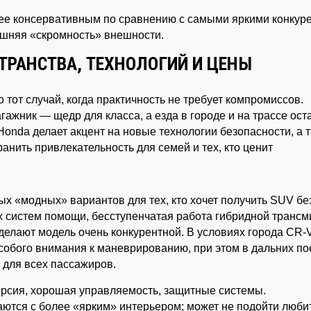
ее консервативным по сравнению с самыми яркими конкур
ишняя «скромность» внешности.
ТРАНСТВА, ТЕХНОЛОГИЙ И ЦЕНЫ
 тот случай, когда практичность не требует компромиссов.
гажник — щедр для класса, а езда в городе и на трассе ост
Honda делает акцент на новые технологии безопасности, а 
анить привлекательность для семей и тех, кто ценит
х «модных» вариантов для тех, кто хочет получить SUV бе
 систем помощи, бесступенчатая работа гибридной трансм
елают модель очень конкурентной. В условиях города CR-
особого внимания к маневрированию, при этом в дальних по
 для всех пассажиров.
рсия, хорошая управляемость, защитные системы.
ются с более «ярким» интерьером; может не подойти люби