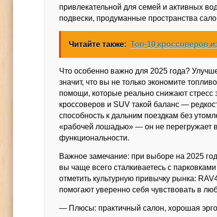
привлекательной для семей и активных в
подвески, продуманные пространства сало
Читайте также:
Топ-10 кроссоверов и
Что особенно важно для 2025 года? Улучш
значит, что вы не только экономите топли
помощи, которые реально снижают стресс з
кроссоверов и SUV такой баланс — редкос
способность к дальним поездкам без утом
«рабочей лошадью» — он не перегружает в
функциональности.
Важное замечание: при выборе на 2025 год
вы чаще всего сталкиваетесь с парковками
отметить культурную привычку рынка: RAV
помогают уверенно себя чувствовать в люб
— Плюсы: практичный салон, хорошая эрго