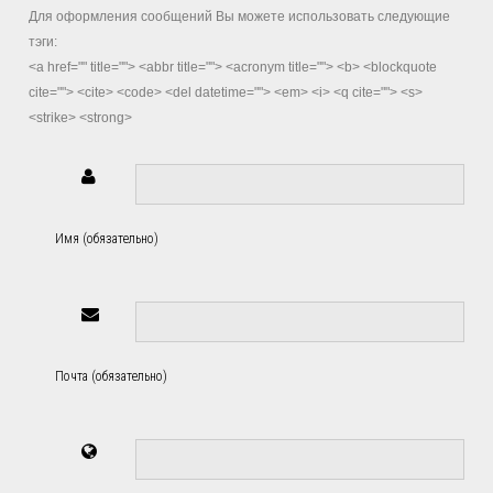
Для оформления сообщений Вы можете использовать следующие
тэги:
<a href="" title=""> <abbr title=""> <acronym title=""> <b> <blockquote
cite=""> <cite> <code> <del datetime=""> <em> <i> <q cite=""> <s>
<strike> <strong>
Имя (обязательно)
Почта (обязательно)