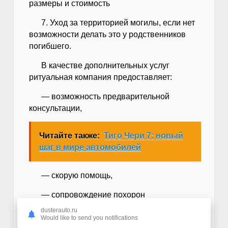
размеры и стоимость
7. Уход за территорией могилы, если нет
возможности делать это у родственников
погибшего.
В качестве дополнительных услуг
ритуальная компания предоставляет:
— возможность предварительной
консультации,
Читайте также:
Тиго Чери 7: новый
шаг в мире автомобилей
— скорую помощь,
— сопровождение похорон
сотрудниками полиции,
dusterauto.ru
Would like to send you notifications
— караул и музыкальный оркестр.