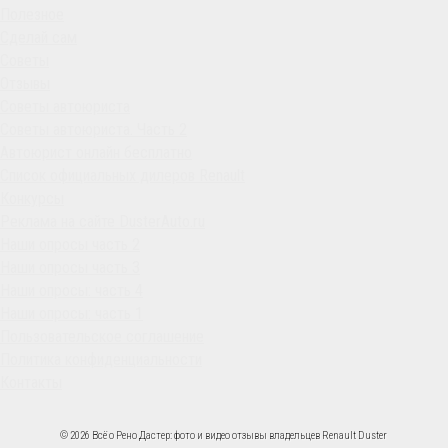
Полезное
Сделай сам
Советы
Отзывы
Советы автоюриста
Советы автоюриста. Часть 2
Автоюрист онлайн бесплатно
Список официальных дилеров Renault
Конкурсы
Реклама на сайте DusterAuto.ru
Наши опросы часть 2
Наши опросы часть 3
Наши опросы: часть 4
Наши опросы: часть 1
Пользовательское соглашение
Политика конфиденциальности
Контакты
© 2026 Всё о Рено Дастер: фото и видео отзывы владельцев Renault Duster