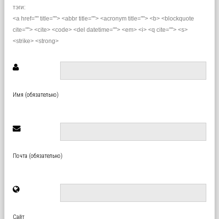
тэги:
<a href="" title=""> <abbr title=""> <acronym title=""> <b> <blockquote
cite=""> <cite> <code> <del datetime=""> <em> <i> <q cite=""> <s>
<strike> <strong>
Имя (обязательно)
Почта (обязательно)
Сайт