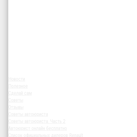
Новости
Полезное
Сделай сам
Советы
Отзывы
Советы автоюриста
Советы автоюриста. Часть 2
Автоюрист онлайн бесплатно
Список официальных дилеров Renault