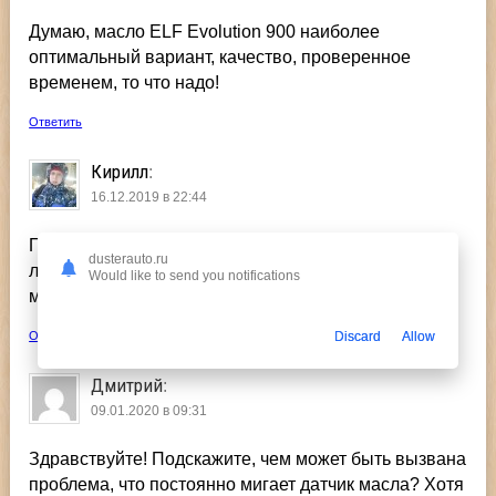
Думаю, масло ELF Evolution 900 наиболее
оптимальный вариант, качество, проверенное
временем, то что надо!
Ответить
Кирилл
:
16.12.2019 в 22:44
Полезная статья! Согласен с автором выше, что
dusterauto.ru
лучше не рисковать и пользоваться синтетическим
Would like to send you notifications
моторным маслом ELF Evolution 900.
Discard
Allow
Ответить
Дмитрий
:
09.01.2020 в 09:31
Здравствуйте! Подскажите, чем может быть вызвана
проблема, что постоянно мигает датчик масла? Хотя