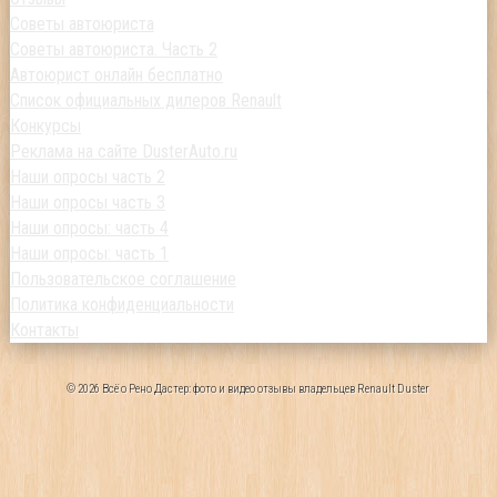
Советы автоюриста
Советы автоюриста. Часть 2
Автоюрист онлайн бесплатно
Список официальных дилеров Renault
Конкурсы
Реклама на сайте DusterAuto.ru
Наши опросы часть 2
Наши опросы часть 3
Наши опросы: часть 4
Наши опросы: часть 1
Пользовательское соглашение
Политика конфиденциальности
Контакты
© 2026 Всё о Рено Дастер: фото и видео отзывы владельцев Renault Duster