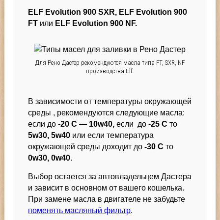
ELF Evolution 900 SXR,
ELF Evolution 900
FT
или
ELF Evolution 900 NF.
Для Рено Дастер рекомендуются масла типа FT, SXR, NF
производства Elf.
В зависимости от температуры окружающей
среды , рекомендуются следующие масла:
если до
-20 С —
10w40,
если до
-25 С
то
5w30, 5w40
или если температура
окружающей среды доходит до
-30 С
то
0w30, 0w40
.
Выбор остается за автовладельцем Дастера
и зависит в основном от вашего кошелька.
При замене масла в двигателе не забудьте
поменять масляный фильтр
.