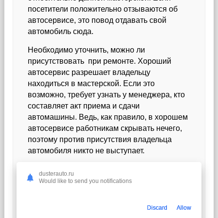
посетители положительно отзываются об
автосервисе, это повод отдавать свой
автомобиль сюда.
Необходимо уточнить, можно ли
присутствовать при ремонте. Хороший
автосервис разрешает владельцу
находиться в мастерской. Если это
возможно, требует узнать у менеджера, кто
составляет акт приема и сдачи
автомашины. Ведь, как правило, в хорошем
автосервисе работникам скрывать нечего,
поэтому против присутствия владельца
автомобиля никто не выступает.
Вся документация должна составляться на
dusterauto.ru
понятном клиенту языке без употребления
Would like to send you notifications
терминов. Кроме того, в документе должен
быть описан перечень услуг, стоимость
Discard
Allow
услуг, сроки выполнения, условия гарантии.