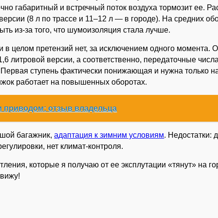
чно габаритный и встречный поток воздуха тормозит ее. Ра
 версии (8 л по трассе и 11–12 л — в городе). На средних об
ыть из-за того, что шумоизоляция стала лучше.
 в целом претензий нет, за исключением одного момента. 
1,6 литровой версии, а соответственно, передаточные числа
 Первая ступень фактически понижающая и нужна только н
вижок работает на повышенных оборотах.
м приводом: отзыв владельца
ьшой багажник,
адаптация к зимним условиям
. Недостатки:
регулировки, нет климат-контроля.
тления, которые я получаю от ее эксплутации «тянут» на го
 вижу!