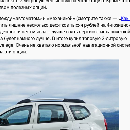
шил взять 2-литровую бензиновую комплектацию. Кроме того
твом полезных опций.
между «автоматом» и «механикой» (смотрите также — «
Как 
атить лишние несколько десятков тысяч рублей на 4-позици
адежности нет смысла – лучше взять версию с механическо
а будет намного лучше. В итоге купил топовую 2-литровую
ivelege. Очень не хватало нормальной навигационной систе
а эти опции.