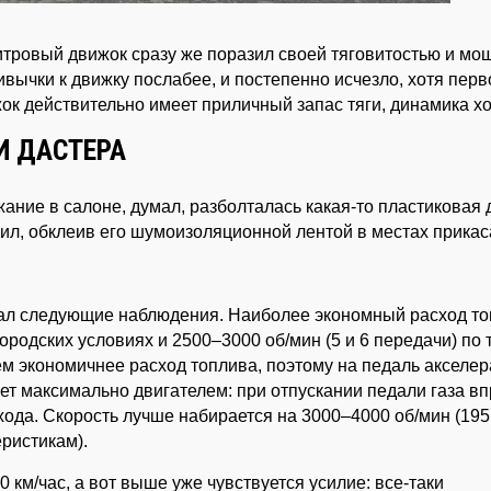
итровый движок сразу же поразил своей тяговитостью и мо
ивычки к движку послабее, и постепенно исчезло, хотя перв
ок действительно имеет приличный запас тяги, динамика х
И ДАСТЕРА
ние в салоне, думал, разболталась какая-то пластиковая 
ил, обклеив его шумоизоляционной лентой в местах прикас
лал следующие наблюдения. Наиболее экономный расход т
городских условиях и 2500–3000 об/мин (5 и 6 передачи) по 
м экономичнее расход топлива, поэтому на педаль акселе
ет максимально двигателем: при отпускании педали газа в
хода. Скорость лучше набирается на 3000–4000 об/мин (195
еристикам).
0 км/час, а вот выше уже чувствуется усилие: все-таки