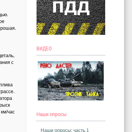
щью.
ое
орошая.
ВИДЕО
деталь,
ания с
оплива
трассе.
ратора
прыск
 км/час
Наши опросы
Наши опросы: часть 1