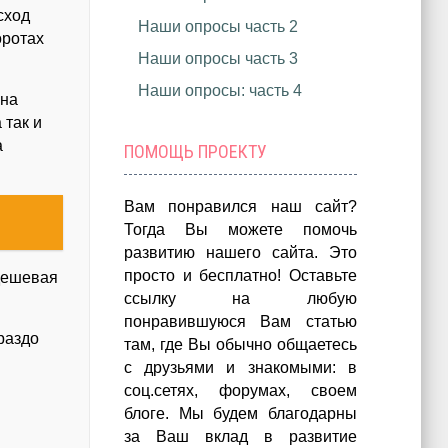
сход
Наши опросы часть 2
оротах
Наши опросы часть 3
Наши опросы: часть 4
Она
 так и
а
ПОМОЩЬ ПРОЕКТУ
Вам понравился наш сайт?
Тогда Вы можете помочь
развитию нашего сайта.
Это
просто и бесплатно!
Оставьте
 дешевая
ссылку на любую
понравившуюся Вам статью
раздо
там, где Вы обычно общаетесь
с друзьями и знакомыми: в
соц.сетях, форумах, своем
блоге. Мы будем благодарны
за Ваш вклад в развитие