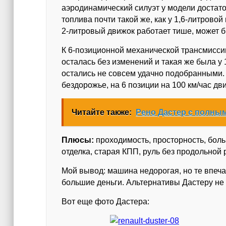
аэродинамический силуэт у модели достато
топлива почти такой же, как у 1,6-литровой
2-литровый движок работает тише, может б
К 6-позиционной механической трансмиссии
осталась без изменений и такая же была у 
остались не совсем удачно подобранными.
бездорожье, на 6 позиции на 100 км/час д
Читайте также:
Рено Дастер с полны
Плюсы:
проходимость, просторность, бол
отделка, старая КПП, руль без продольной 
Мой вывод: машина недорогая, но те впеча
большие деньги. Альтернативы Дастеру не
Вот еще фото Дастера: